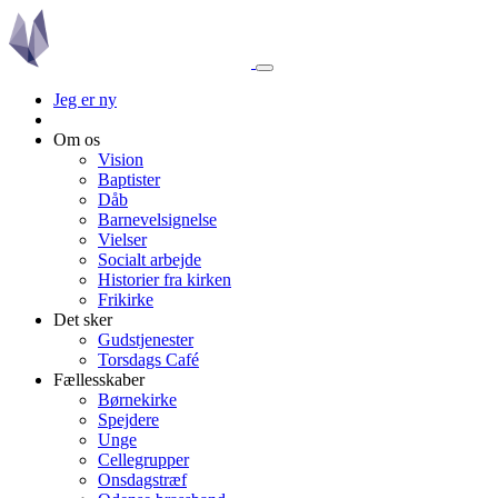
Jeg er ny
Om os
Vision
Baptister
Dåb
Barnevelsignelse
Vielser
Socialt arbejde
Historier fra kirken
Frikirke
Det sker
Gudstjenester
Torsdags Café
Fællesskaber
Børnekirke
Spejdere
Unge
Cellegrupper
Onsdagstræf