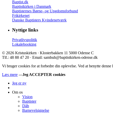
Baptist.dk
Baptistkirken i Danmark
Baptisternes Børne- og Ungdomsforbund
Frikirkenet
Danske Baptisters Kvindenetværk
Nyttige links
Privatlivspolitik
Lokalebooking
© 2026 Kristuskirken · Klosterbakken 11 5000 Odense C
Tlf.: 48 88 47 20 · Email: sambuh@baptistkirken-odense.dk
Vi bruger cookies for at forbedre din oplevelse. Ved at benytte denne
Læs mere
---
Jeg ACCEPTER cookies
Jeg er ny
Om os
Vision
Baptister
Dåb
Barnevelsignelse