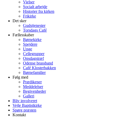
Vielser
Socialt arbejde
Historier fra kirken
Frikirke
Det sker
Gudstjenester
Torsdags Café
Fællesskaber
Børnekirke
Spejdere
Unge
Cellegrupper
Onsdagstræf
Odense brassband
Café Klosterbakken
Børnefamilier
Følg med
Prædikener
Meddelelser
Begivenheder
Galleri
Bliv involveret
Vejle Baptistkirke
Spørg præsten
Kontakt