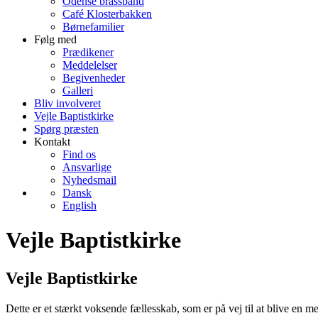
Odense brassband
Café Klosterbakken
Børnefamilier
Følg med
Prædikener
Meddelelser
Begivenheder
Galleri
Bliv involveret
Vejle Baptistkirke
Spørg præsten
Kontakt
Find os
Ansvarlige
Nyhedsmail
Dansk
English
Vejle Baptistkirke
Vejle Baptistkirke
Dette er et stærkt voksende fællesskab, som er på vej til at blive en