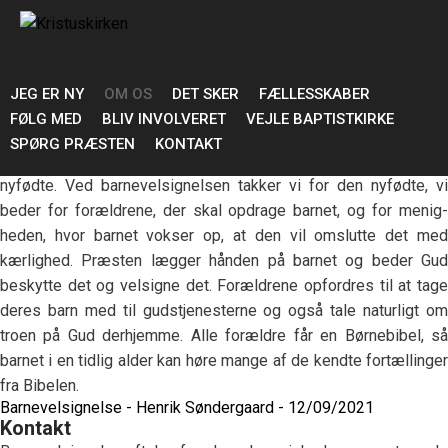
Barnevelsignelse
Alle nyfødte børn kan blive velsignet
Jesus elskede de små børn. Da der kom nogle mødre til ham
med deres spædbørn, tog han dem i favn og velsignede dem.
JEG ER NY
OM OS
DET SKER
FÆLLESSKABER
På samme måde ønsker vi, at de børn, der bliver født i vores
FØLG MED
BLIV INVOLVERET
VEJLE BAPTISTKIRKE
menighed bliver velsignet af Gud. Barnevelsignelse finder sted i
SPØRG PRÆSTEN
KONTAKT
en gudstjeneste, hvor vi beder om Guds velsignelse over den
nyfødte. Ved barnevelsignelsen takker vi for den nyfødte, vi
beder for forældrene, der skal opdrage barnet, og for menig­
heden, hvor barnet vokser op, at den vil omslutte det med
kærlighed. Præsten lægger hånden på barnet og beder Gud
beskytte det og velsigne det. Forældrene opfordres til at tage
deres barn med til gudstjenesterne og også tale naturligt om
troen på Gud derhjemme. Alle forældre får en Børnebibel, så
barnet i en tidlig alder kan høre mange af de kendte fortællinger
fra Bibelen.
Barnevelsignelse - Henrik Søndergaard - 12/09/2021
Kontakt