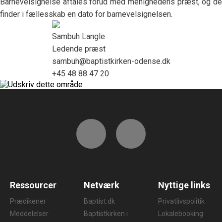
Barnevelsignelse aftales forud med menighedens præst, og de
finder i fællesskab en dato for barnevelsignelsen.
Sambuh Langle
Ledende præst
sambuh@baptistkirken-odense.dk
+45 48 88 47 20
Ressourcer
Netværk
Nyttige links
Prædikener
Baptist.dk
Privatlivspolitik
Meddelelser
Baptistkirken i
Lokalebooking