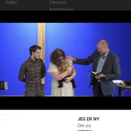
Galleri
Danmark
Baptisternes
Børne- og
Ungdomsforbund
Frikirkenet
Danske
Baptisters
Kvindenetværk
© 2026 Kristuskirken · Klosterbakken 11 5000 Odense C
Tlf.: 48 88 47 20 · Email: sambuh@baptistkirken-odense.dk
JEG ER NY
Om os