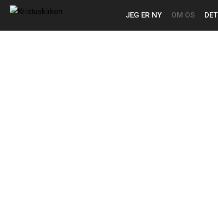
JEG ER NY
OM OS
DET