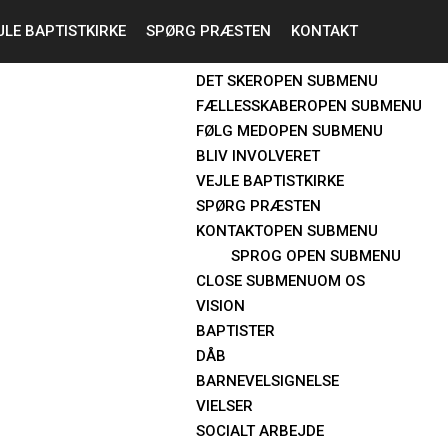
JLE BAPTISTKIRKE
SPØRG PRÆSTEN
JEG ER NY
KONTAKT
OM OS
OPEN SUBMENU
DET SKER
OPEN SUBMENU
FÆLLESSKABER
OPEN SUBMENU
FØLG MED
OPEN SUBMENU
BLIV INVOLVERET
VEJLE BAPTISTKIRKE
SPØRG PRÆSTEN
KONTAKT
OPEN SUBMENU
SPROG
OPEN SUBMENU
CLOSE SUBMENU
OM OS
VISION
BAPTISTER
DÅB
BARNEVELSIGNELSE
VIELSER
SOCIALT ARBEJDE