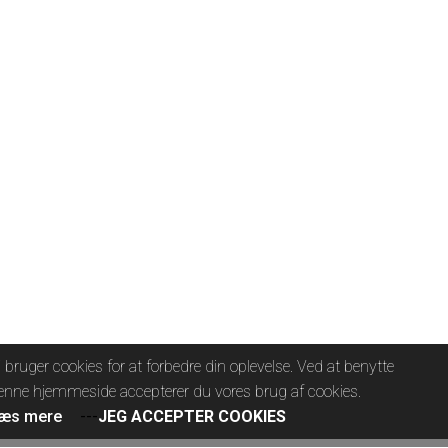
i bruger cookies for at forbedre din oplevelse. Ved at benytte
enne hjemmeside accepterer du vores brug af cookies.
æs mere
---
JEG ACCEPTER COOKIES