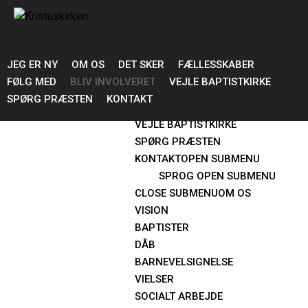
JEG ER NY
OM OS
OPEN SUBMENU
DET SKER
OPEN SUBMENU
JEG ER NY
OM OS
DET SKER
FÆLLESSKABER
FÆLLESSKABER
OPEN SUBMENU
FØLG MED
BLIV INVOLVERET
VEJLE BAPTISTKIRKE
FØLG MED
OPEN SUBMENU
SPØRG PRÆSTEN
KONTAKT
BLIV INVOLVERET
VEJLE BAPTISTKIRKE
SPØRG PRÆSTEN
KONTAKT
OPEN SUBMENU
SPROG
OPEN SUBMENU
CLOSE SUBMENU
OM OS
VISION
BAPTISTER
DÅB
BARNEVELSIGNELSE
VIELSER
SOCIALT ARBEJDE