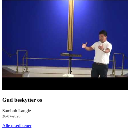
Gud beskytter os
Sambuh Langle
26-07-2026
Alle prædikener