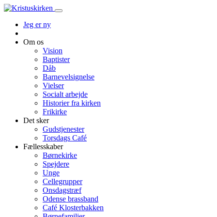
Jeg er ny
Om os
Vision
Baptister
Dåb
Barnevelsignelse
Vielser
Socialt arbejde
Historier fra kirken
Frikirke
Det sker
Gudstjenester
Torsdags Café
Fællesskaber
Børnekirke
Spejdere
Unge
Cellegrupper
Onsdagstræf
Odense brassband
Café Klosterbakken
Børnefamilier