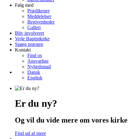
Følg med
Prædikener
Meddelelser
Begivenheder
Galleri
Bliv involveret
Vejle Baptistkirke
Spørg præsten
Kontakt
Find os
Ansvarlige
Nyhedsmail
Dansk
English
Er du ny?
Og vil du vide mere om vores kirke
Find ud af mere