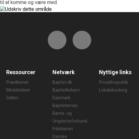
til at komme og være med.
Ressourcer
Netværk
Nyttige links
Prædikener
Baptist.dk
Privatlivspolitik
Meddelelser
Baptistkirken i
Lokalebooking
Galleri
Danmark
Baptisternes
Børne- og
Ungdomsforbund
Frikirkenet
Danske