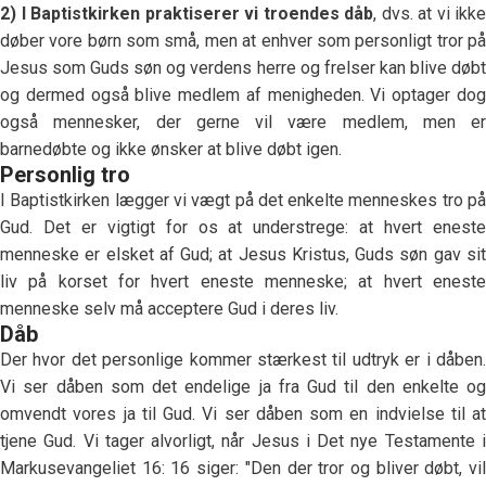
2) I Baptistkirken praktiserer vi troendes dåb
, dvs. at vi ikke
døber vore børn som små, men at enhver som personligt tror på
Jesus som Guds søn og verdens herre og frelser kan blive døbt
og dermed også blive medlem af menigheden. Vi optager dog
også mennesker, der gerne vil være medlem, men er
barnedøbte og ikke ønsker at blive døbt igen.
Personlig tro
I Baptistkirken lægger vi vægt på det enkelte menneskes tro på
Gud. Det er vigtigt for os at understrege: at hvert eneste
menneske er elsket af Gud; at Jesus Kristus, Guds søn gav sit
liv på korset for hvert eneste menneske; at hvert eneste
menneske selv må acceptere Gud i deres liv.
Dåb
Der hvor det personlige kommer stærkest til udtryk er i dåben.
Vi ser dåben som det endelige ja fra Gud til den enkelte og
omvendt vores ja til Gud. Vi ser dåben som en indvielse til at
tjene Gud. Vi tager alvorligt, når Jesus i Det nye Testamente i
Markusevangeliet 16: 16 siger: "Den der tror og bliver døbt, vil