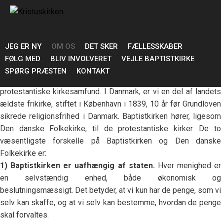
Baptister
Hvem er baptister?
Kort sagt er baptister mennesker, der tror på Gud - Fader, Søn
og Helligånd (den treenige Gud). Vi lægger vægt på at troen
JEG ER NY
OM OS
DET SKER
FÆLLESSKABER
tager udgangspunkt i, hvad Jesus sagde og gjorde. Du kan finde
FØLG MED
BLIV INVOLVERET
VEJLE BAPTISTKIRKE
de fleste relevante oplysninger om Baptister i hæftet "FAQ om
SPØRG PRÆSTEN
KONTAKT
Baptister". Baptisterne regnes for verdens største
protestantiske kirkesamfund. I Danmark, er vi en del af landets
ældste frikirke, stiftet i København i 1839, 10 år før Grundloven
sikrede religionsfrihed i Danmark. Baptistkirken hører, ligesom
Den danske Folkekirke, til de protestantiske kirker. De to
væsentligste forskelle på Baptistkirken og Den danske
Folkekirke er:
1) Baptistkirken er uafhængig af staten.
Hver menighed er
en selvstændig enhed, både økonomisk og
beslutningsmæssigt. Det betyder, at vi kun har de penge, som vi
selv kan skaffe, og at vi selv kan bestemme, hvordan de penge
skal forvaltes.