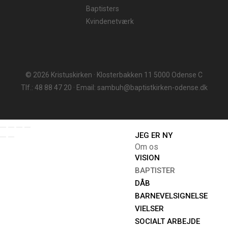
Baptisters
Kvindenetværk
© 2026 Kristuskirken · Klosterbakken 11 5000 Odense C
Tlf.: 48 88 47 20 · Email: sambuh@baptistkirken-odense.dk
JEG ER NY
Om os
VISION
BAPTISTER
DÅB
BARNEVELSIGNELSE
VIELSER
SOCIALT ARBEJDE