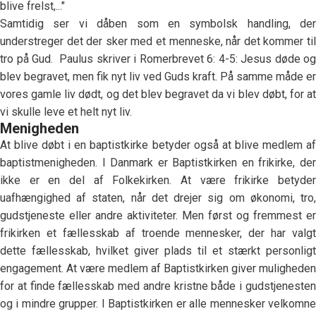
blive frelst,..."
Samtidig ser vi dåben som en symbolsk handling, der
understreger det der sker med et menneske, når det kommer til
tro på Gud. Paulus skriver i Romerbrevet 6: 4-5: Jesus døde og
blev begravet, men fik nyt liv ved Guds kraft. På samme måde er
vores gamle liv dødt, og det blev begravet da vi blev døbt, for at
vi skulle leve et helt nyt liv.
Menigheden
At blive døbt i en baptistkirke betyder også at blive medlem af
baptistmenigheden. I Danmark er Baptistkirken en frikirke, der
ikke er en del af Folkekirken. At være frikirke betyder
uafhængighed af staten, når det drejer sig om økonomi, tro,
gudstjeneste eller andre aktiviteter. Men først og fremmest er
frikirken et fællesskab af troende mennesker, der har valgt
dette fællesskab, hvilket giver plads til et stærkt personligt
engagement. At være medlem af Baptistkirken giver muligheden
for at finde fællesskab med andre kristne både i gudstjenesten
og i mindre grupper. I Baptistkirken er alle mennesker velkomne