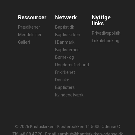
Ressourcer
Netværk
Nyttige
links
Prædikener
Baptist.dk
Privatlivspolitik
Meddelelser
Baptistkirken
Lokalebooking
Galleri
i Danmark
Baptisternes
Børne- og
Ungdomsforbund
Frikirkenet
Danske
Baptisters
Kvindenetværk
© 2026 Kristuskirken · Klosterbakken 11 5000 Odense C
Tlf.: 48 88 47 20 · Email: sambuh@baptistkirken-odense.dk