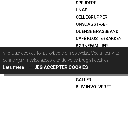
SPEJDERE
UNGE
CELLEGRUPPER
ONSDAGSTRÆF
ODENSE BRASSBAND
CAFÉ KLOSTERBAKKEN
BØRNEFAMILIER
Følg med
Vi bruger cookies for at forbedre din oplevelse. Ved at benytte
PRÆDIKENER
denne hjemmeside accepterer du vores brug af cookies.
MEDDELELSER
Læs mere
---
JEG ACCEPTER COOKIES
BEGIVENHEDER
GALLERI
BLIV INVOLVERET
VEJLE BAPTISTKIRKE
SPØRG PRÆSTEN
Kontakt
FIND OS
ANSVARLIGE